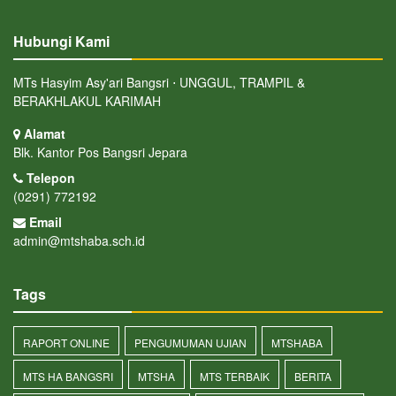
Hubungi Kami
MTs Hasyim Asy'ari Bangsri ⋅ UNGGUL, TRAMPIL &
BERAKHLAKUL KARIMAH
Alamat
Blk. Kantor Pos Bangsri Jepara
Telepon
(0291) 772192
Email
admin@mtshaba.sch.id
Tags
RAPORT ONLINE
PENGUMUMAN UJIAN
MTSHABA
MTS HA BANGSRI
MTSHA
MTS TERBAIK
BERITA